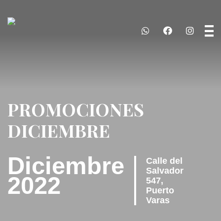
PROMOCIONES
DICIEMBRE
Diciembre
Calle del
Salvador
2022
547,
Puerto
Varas