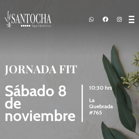
JORNADA FIT
Sábado 8
10:30 hrs
de
La
Quebrada
noviembre
#765